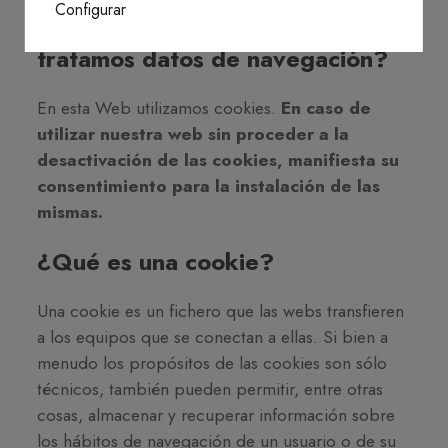
Configurar
¿Para qué utilizamos cookies y
tratamos datos de navegación?
En esta Web utilizamos cookies.
En caso de
utilizar nuestra web sin proceder a la
desactivación de las cookies, manifiesta su
consentimiento para la instalación de las
mismas.
¿Qué es una cookie?
Una cookie es un fichero que las webs transfieren
a los equipos que se conectan a ellas. Si bien a
menudo los propósitos de las cookies son sólo
técnicos, también pueden permitir, entre otras
cosas, almacenar y recuperar información sobre
los hábitos de navegación de un usuario o de su