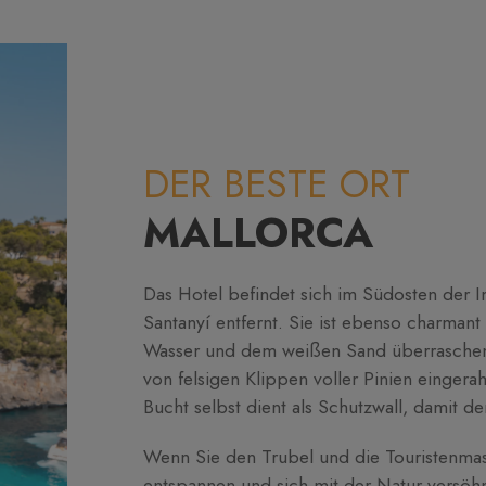
DER BESTE ORT
MALLORCA
Das Hotel befindet sich im Südosten der I
Santanyí entfernt. Sie ist ebenso charmant
Wasser und dem weißen Sand überraschen.
von felsigen Klippen voller Pinien eingera
Bucht selbst dient als Schutzwall, damit d
Wenn Sie den Trubel und die Touristenmas
entspannen und sich mit der Natur versöh