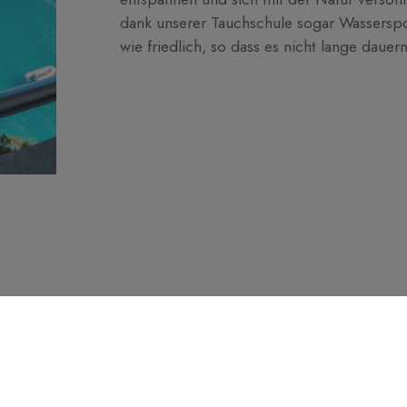
dank unserer Tauchschule sogar Wasserspo
wie friedlich, so dass es nicht lange dauern