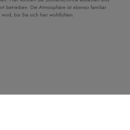
rt betreiben. Die Atmosphäre ist ebenso familiär
 wird, bis Sie sich hier wohlfühlen.